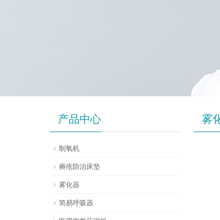
产品中心
雾
制氧机
褥疮防治床垫
雾化器
简易呼吸器