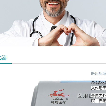
化器
医用压缩式
压缩雾化
入作用
是国内
院、养