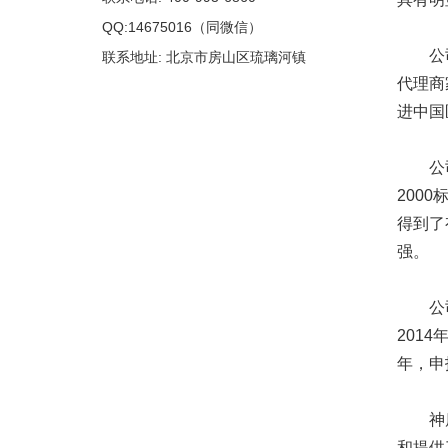
QQ:14675016（同微信）
公司以
联系地址: 北京市房山区琉璃河镇
代理商
进中国
公司于2
200
得到了
强。
公司历
201
年，申
神鹿公
和提供