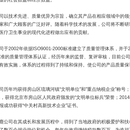
技术先进、质量优异为宗旨，确立其产品在相应领域中的领先
家和广大顾客的广泛好评。随着科学技术的发展，公司将不断研
医疗卫生事业的现代化进程做出应有的贡献。
002年依据ISO9001-2000标准建立了质量管理体系，并于2004年
0标准的质量管理体系认证，经历年来的监督、复评审核，目前公
有效实施，体系的过程得到了持续和保持。使公司的产品质量保
年均获得房山区琉璃河镇“文明单位”和”重点纳税企业”称号；
4年，获得北京市房山区人民政府颁发的“文明单位标兵”荣誉；20
报成功获得“中关村高新技术企业”证书。
司在其成长和发展历程中，得到了当地政府的积极爱护和扶植
了数百个就业岗位和机会，每年向政府缴纳税款数百万，为造福