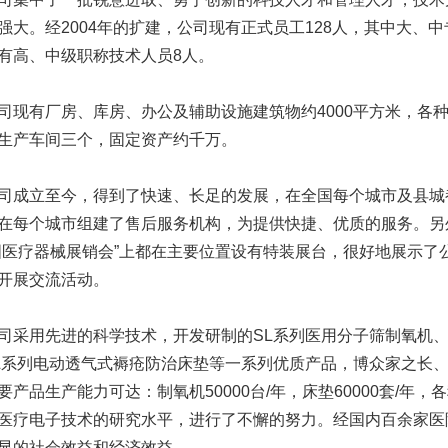
强大。经2004年的扩建，公司现有正式员工128人，其中大、中
有高、中级职称技术人员8人。
有厂房、库房、办公及辅助设施建筑物约4000平方米，各种
生产车间三个，固定资产约千万。
立至今，得到了快速、长足的发展，在全国每个城市及县城
在每个城市组建了售后服务机构，为提供快捷、优质的服务。另
国医疗器械展销会”上都在主要位置设有特装展台，很好地展示了
开展交流活动。
用先进的科学技术，开发研制的SL系列医用分子筛制氧机、
L系列电动透气式褥疮防治床垫等一系列优质产品，博众家之长
要产品生产能力可达：制氧机50000台/年，床垫60000套/年
医疗电子技术的研究水平，进行了不懈的努力。经国内百余家医
显的社会效益和经济效益。