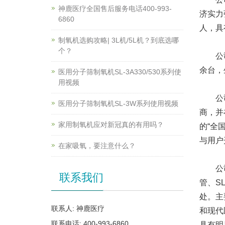
神鹿医疗全国售后服务电话400-993-
济实力
6860
人，具
制氧机选购攻略| 3L机/5L机？到底选哪
个？
公司现
余台，
医用分子筛制氧机SL-3A330/530系列使
用视频
公司成
医用分子筛制氧机SL-3W系列使用视频
商，并
家用制氧机应对新冠真的有用吗？
的“全
与用户
在家吸氧，要注意什么？
公司采
联系我们
管、S
处。主
联系人: 神鹿医疗
和现代
联系电话: 400-993-6860
具有明